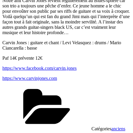
Notre ami Carvin Jones revient régulièrement au Blues-sphere car
son trio a toujours une pêche d’enfer. Ce jeune homme a le chic
pour envoûter son public par ses riffs de guitare et sa voix à croquer.
Voilà quelqu’un qui est fan du grand Jimi mais qui l’interprète d’une
façon tout à fait originale, sans la moindre servilité. A l’instar des
autres grands guitar-singers black US, car c’est vraiment leur
musique et leur histoire profonde…
Carvin Jones : guitare et chant / Levi Velasquez : drums / Mario
Ciancarella : basse
Paf 14€ prévente 12€
https://www.facebook.com/carvin.jones
https://www.carvinjones.com
Catégories
anciens