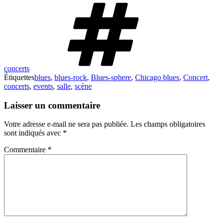
concerts
Étiquettes
blues
,
blues-rock
,
Blues-sphere
,
Chicago blues
,
Concert
,
concerts
,
events
,
salle
,
scène
Laisser un commentaire
Votre adresse e-mail ne sera pas publiée.
Les champs obligatoires
sont indiqués avec
*
Commentaire
*