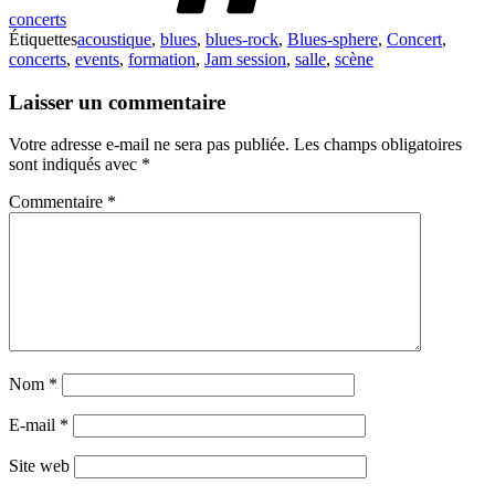
concerts
Étiquettes
acoustique
,
blues
,
blues-rock
,
Blues-sphere
,
Concert
,
concerts
,
events
,
formation
,
Jam session
,
salle
,
scène
Laisser un commentaire
Votre adresse e-mail ne sera pas publiée.
Les champs obligatoires
sont indiqués avec
*
Commentaire
*
Nom
*
E-mail
*
Site web