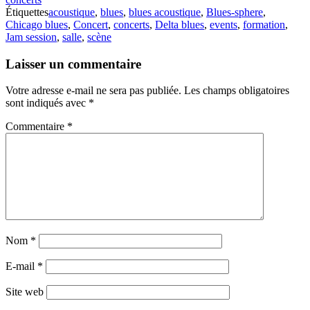
Étiquettes
acoustique
,
blues
,
blues acoustique
,
Blues-sphere
,
Chicago blues
,
Concert
,
concerts
,
Delta blues
,
events
,
formation
,
Jam session
,
salle
,
scène
Laisser un commentaire
Votre adresse e-mail ne sera pas publiée.
Les champs obligatoires
sont indiqués avec
*
Commentaire
*
Nom
*
E-mail
*
Site web