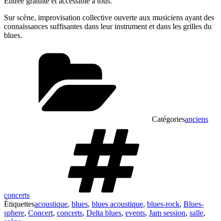
Entrée gratuite et accessible à tous.
Sur scène, improvisation collective ouverte aux musiciens ayant des
connaissances suffisantes dans leur instrument et dans les grilles du
blues.
Catégories
anciens
concerts
Étiquettes
acoustique
,
blues
,
blues acoustique
,
blues-rock
,
Blues-
sphere
,
Concert
,
concerts
,
Delta blues
,
events
,
Jam session
,
salle
,