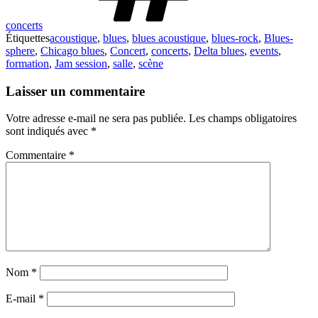
concerts
Étiquettes
acoustique
,
blues
,
blues acoustique
,
blues-rock
,
Blues-
sphere
,
Chicago blues
,
Concert
,
concerts
,
Delta blues
,
events
,
formation
,
Jam session
,
salle
,
scène
Laisser un commentaire
Votre adresse e-mail ne sera pas publiée.
Les champs obligatoires
sont indiqués avec
*
Commentaire
*
Nom
*
E-mail
*