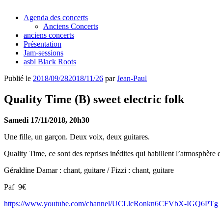
Agenda des concerts
Anciens Concerts
anciens concerts
Présentation
Jam-sessions
asbl Black Roots
Publié le
2018/09/28
2018/11/26
par
Jean-Paul
Quality Time (B) sweet electric folk
Samedi 17/11/2018, 20h30
Une fille, un garçon. Deux voix, deux guitares.
Quality Time, ce sont des reprises inédites qui habillent l’atmosphèr
Géraldine Damar : chant, guitare / Fizzi : chant, guitare
Paf
9€
https://www.youtube.com/channel/UCLlcRonkn6CFVbX-IGQ6PTg