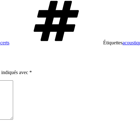
certs
Étiquettes
acoustiq
t indiqués avec
*