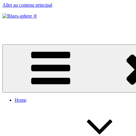
Aller au contenu principal
Blues-sphere ®
Black roots, blues et musique d’afrique
Home