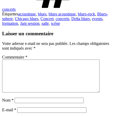
concerts
Étiquettes
acoustique
,
blues
,
blues acoustique
,
blues-rock
,
Blues-
sphere
,
Chicago blues
,
Concert
,
concerts
,
Delta blues
,
events
,
formation
,
Jam session
,
salle
,
scène
Laisser un commentaire
Votre adresse e-mail ne sera pas publiée.
Les champs obligatoires
sont indiqués avec
*
Commentaire
*
Nom
*
E-mail
*