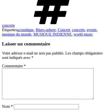
concerts
Étiquettes
acoustique
,
Blues-sphere
,
Concert
,
concerts
,
events
,
musique du monde
,
MUSIQUE INDIENNE
,
world music
Laisser un commentaire
Votre adresse e-mail ne sera pas publiée.
Les champs obligatoires
sont indiqués avec
*
Commentaire
*
Nom
*