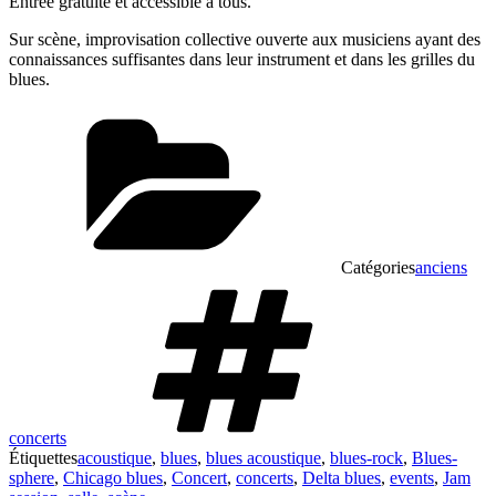
Entrée gratuite et accessible à tous.
Sur scène, improvisation collective ouverte aux musiciens ayant des
connaissances suffisantes dans leur instrument et dans les grilles du
blues.
Catégories
anciens
concerts
Étiquettes
acoustique
,
blues
,
blues acoustique
,
blues-rock
,
Blues-
sphere
,
Chicago blues
,
Concert
,
concerts
,
Delta blues
,
events
,
Jam