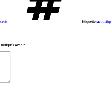
certs
Étiquettes
acoustiq
t indiqués avec
*