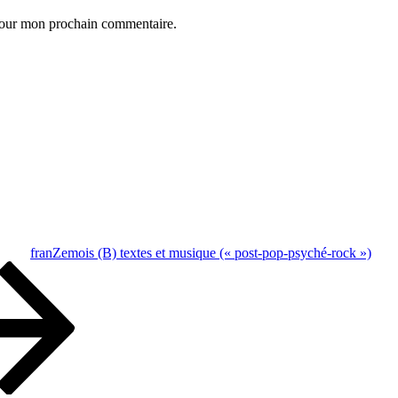
 pour mon prochain commentaire.
franZemois (B) textes et musique (« post-pop-psyché-rock »)