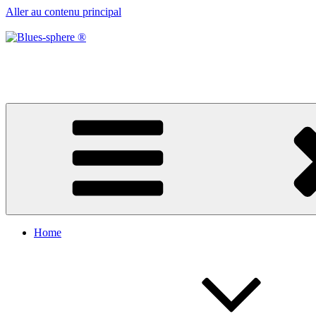
Aller au contenu principal
Blues-sphere ®
Black roots, blues et musique d’afrique
Home