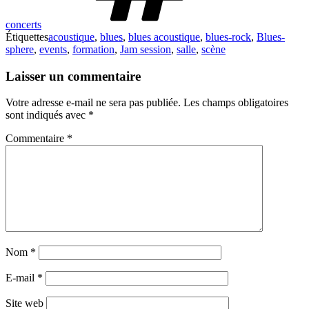
concerts
Étiquettes
acoustique
,
blues
,
blues acoustique
,
blues-rock
,
Blues-
sphere
,
events
,
formation
,
Jam session
,
salle
,
scène
Laisser un commentaire
Votre adresse e-mail ne sera pas publiée.
Les champs obligatoires
sont indiqués avec
*
Commentaire
*
Nom
*
E-mail
*
Site web