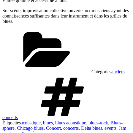
Entrée gratuite et accessible à tous.
Sur scène, improvisation collective ouverte aux musiciens ayant des
connaissances suffisantes dans leur instrument et dans les grilles du
blues.
Catégories
anciens
concerts
Étiquettes
acoustique
,
blues
,
blues acoustique
,
blues-rock
,
Blues-
sphere
,
Chicago blues
,
Concert
,
concerts
,
Delta blues
,
events
,
Jam