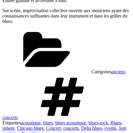
Entrée gratuite et accessible à tous.
Sur scène, improvisation collective ouverte aux musiciens ayant des
connaissances suffisantes dans leur instrument et dans les grilles du
blues.
Catégories
anciens
concerts
Étiquettes
acoustique
,
blues
,
blues acoustique
,
blues-rock
,
Blues-
sphere
,
Chicago blues
,
Concert
,
concerts
,
Delta blues
,
events
,
Jam