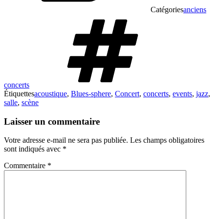
Catégories
anciens
concerts
Étiquettes
acoustique
,
Blues-sphere
,
Concert
,
concerts
,
events
,
jazz
,
salle
,
scène
Laisser un commentaire
Votre adresse e-mail ne sera pas publiée.
Les champs obligatoires
sont indiqués avec
*
Commentaire
*