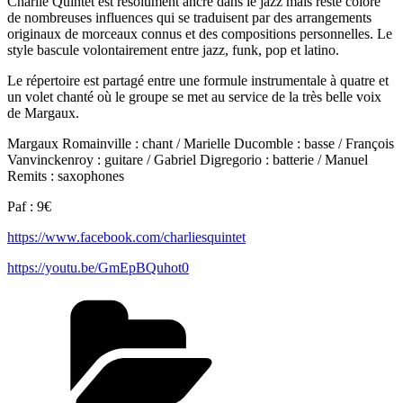
Charlie Quintet est résolument ancré dans le jazz mais reste coloré
de nombreuses influences qui se traduisent par des arrangements
originaux de morceaux connus et des compositions personnelles. Le
style bascule volontairement entre jazz, funk, pop et latino.
Le répertoire est partagé entre une formule instrumentale à quatre et
un volet chanté où le groupe se met au service de la très belle voix
de Margaux.
Margaux Romainville : chant / Marielle Ducomble : basse / François
Vanvinckenroy : guitare / Gabriel Digregorio : batterie / Manuel
Remits : saxophones
Paf : 9€
https://www.facebook.com/charliesquintet
https://youtu.be/GmEpBQuhot0