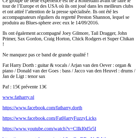
Ce groupe de belle expérience est né à Rotterdam avant de faire le
tour de l’Europe et des USA où ils ont joué dans les meilleurs clubs
et ont attiré l’attention de la presse spécialisée. Ils ont été les
accompagnateurs réguliers du regretté Preston Shannon, lequel se
produira au Blues-sphere avec eux le 14/09/2016.
Ils ont également accompagné Joey Gilmore, Tail Dragger, John
Primer, Sax Gordon, Craig Horton, Chick Rodgers et Super Chikan
!
Ne manquez pas ce band de grande qualité !
Fat Harry Dorth : guitar & vocals / Arjan van den Oever : organ &
piano / Donald van der Goes : bass / Jacco van den Heuvel : drums /
Jan de Ligt : tenor sax
Paf : 15€ prévente 13€
www.fatharry.nl
https://www.facebook.com/fatharry.dorth
https://www.facebook.com/FatHarryFuzzyLicks
https://www.youtube.com/watch?v=ClIkI0d5r5I