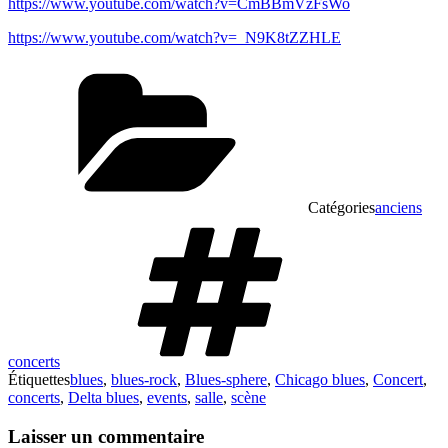
https://www.youtube.com/watch?v=CmBBmVzFsWo
https://www.youtube.com/watch?v=_N9K8tZZHLE
Catégories
anciens
concerts
Étiquettes
blues
,
blues-rock
,
Blues-sphere
,
Chicago blues
,
Concert
,
concerts
,
Delta blues
,
events
,
salle
,
scène
Laisser un commentaire