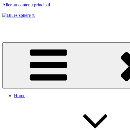
Aller au contenu principal
Blues-sphere ®
Black roots, blues et musique d’afrique
Home