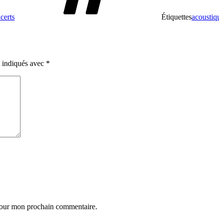
certs
Étiquettes
acoustiq
t indiqués avec
*
 pour mon prochain commentaire.