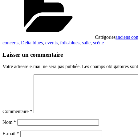
Catégories
anciens con
concerts
,
Delta blues
,
events
,
folk-blues
,
salle
,
scène
Laisser un commentaire
Votre adresse e-mail ne sera pas publiée.
Les champs obligatoires son
Commentaire
*
Nom
*
E-mail
*