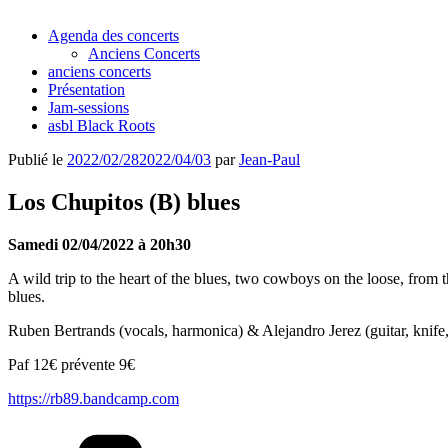
Agenda des concerts
Anciens Concerts
anciens concerts
Présentation
Jam-sessions
asbl Black Roots
Publié le
2022/02/28
2022/04/03
par
Jean-Paul
Los Chupitos (B) blues
Samedi 02/04/2022 à 20h30
A wild trip to the heart of the blues, two cowboys on the loose, fro
blues.
Ruben Bertrands (vocals, harmonica) & Alejandro Jerez (guitar, knife,
Paf 12€ prévente 9€
https://rb89.bandcamp.com