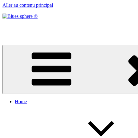
Aller au contenu principal
Blues-sphere ®
Black roots, blues et musique d’afrique
Home