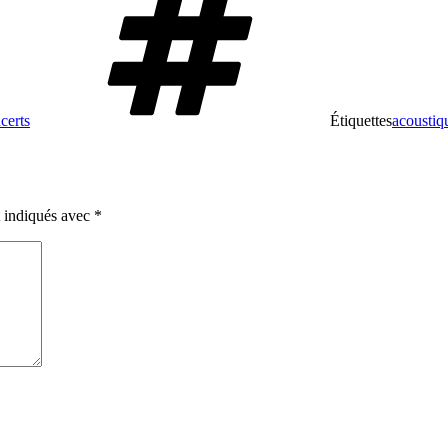
certs
Étiquettes
acoustiq
t indiqués avec
*