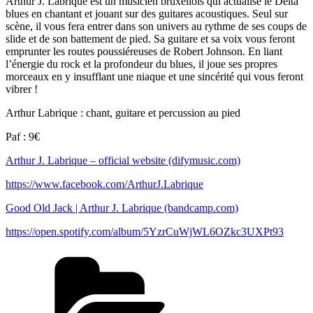
Arthur J. Labrique est un musicien bruxellois qui actualise le Delta
blues en chantant et jouant sur des guitares acoustiques. Seul sur
scène, il vous fera entrer dans son univers au rythme de ses coups de
slide et de son battement de pied. Sa guitare et sa voix vous feront
emprunter les routes poussiéreuses de Robert Johnson. En liant
l’énergie du rock et la profondeur du blues, il joue ses propres
morceaux en y insufflant une niaque et une sincérité qui vous feront
vibrer !
Arthur Labrique : chant, guitare et percussion au pied
Paf : 9€
Arthur J. Labrique – official website (difymusic.com)
https://www.facebook.com/ArthurJ.Labrique
Good Old Jack | Arthur J. Labrique (bandcamp.com)
https://open.spotify.com/album/5YzrCuWjWL6OZkc3UXPt93