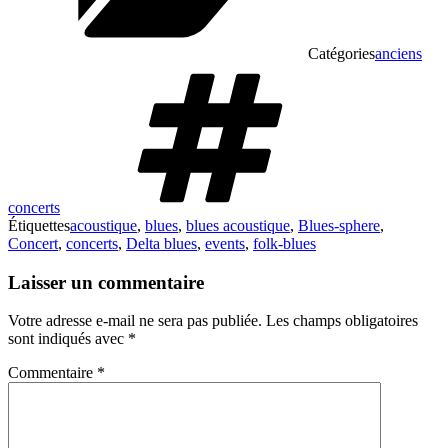
Catégories
anciens
concerts
Étiquettes
acoustique
,
blues
,
blues acoustique
,
Blues-sphere
,
Concert
,
concerts
,
Delta blues
,
events
,
folk-blues
Laisser un commentaire
Votre adresse e-mail ne sera pas publiée.
Les champs obligatoires
sont indiqués avec
*
Commentaire
*