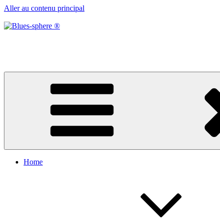
Aller au contenu principal
Blues-sphere ®
Black roots, blues et musique d’afrique
Home