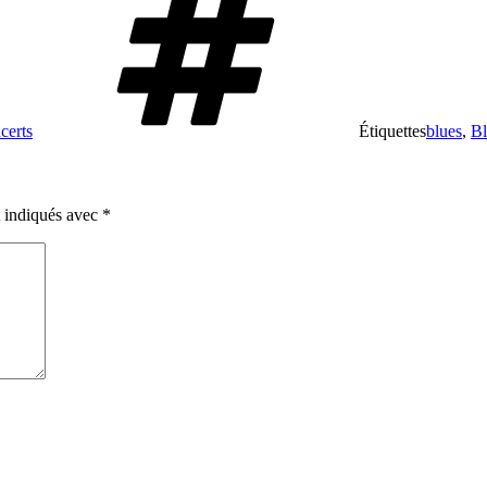
certs
Étiquettes
blues
,
Bl
t indiqués avec
*