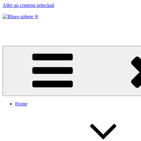
Aller au contenu principal
Blues-sphere ®
Black roots, blues et musique d’afrique
Home