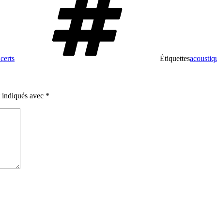
certs
Étiquettes
acoustiq
t indiqués avec
*