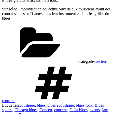
Entrée gratuite et accessible à tous.
Sur scène, improvisation collective ouverte aux musiciens ayant des
connaissances suffisantes dans leur instrument et dans les grilles du
blues.
Catégories
anciens
concerts
Étiquettes
acoustique
,
blues
,
blues acoustique
,
blues-rock
,
Blues-
sphere
,
Chicago blues
,
Concert
,
concerts
,
Delta blues
,
events
,
Jam