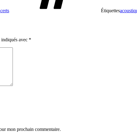
certs
Étiquettes
acoustiq
t indiqués avec
*
 pour mon prochain commentaire.