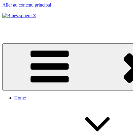
Aller au contenu principal
Blues-sphere ®
Black roots, blues et musique d’afrique
Home