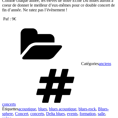
Comme chaque année, les élèves de notre Ecole Du Blues auront à
coeur de donner le meilleur d’eux-mêmes pour ce double concert de
fin d’année. Ne ratez pas l’évènement !
Paf : 9€
Catégories
anciens
concerts
Étiquettes
acoustique
,
blues
,
blues acoustique
,
blues-rock
,
Blues-
sphere
,
Concert
,
concerts
,
Delta blues
,
events
,
formation
,
salle
,