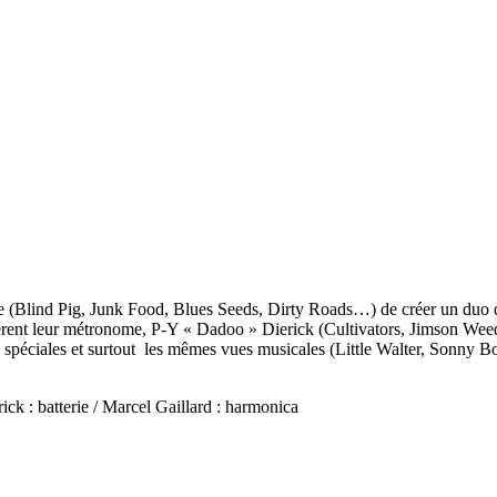
iste (Blind Pig, Junk Food, Blues Seeds, Dirty Roads…) de créer un duo
èrent leur métronome, P-Y « Dadoo » Dierick (Cultivators, Jimson Wee
spéciales et surtout
les mêmes vues musicales (Little Walter, Sonny B
rick : batterie / Marcel Gaillard : harmonica