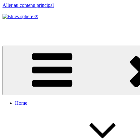
Aller au contenu principal
Blues-sphere ®
Black roots, blues et musique d’afrique
Home