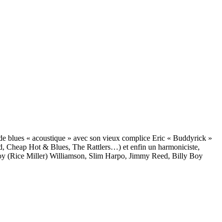
 de blues « acoustique » avec son vieux complice Eric « Buddyrick »
d, Cheap Hot & Blues, The Rattlers…) et enfin un harmoniciste,
oy (Rice Miller) Williamson, Slim Harpo, Jimmy Reed, Billy Boy