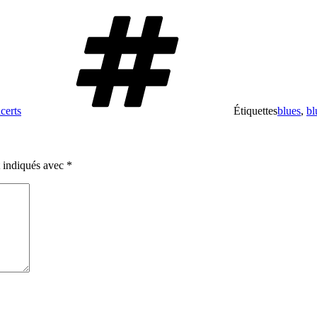
certs
Étiquettes
blues
,
bl
t indiqués avec
*