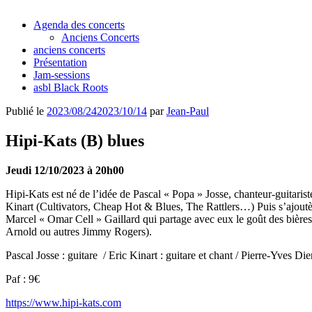
Agenda des concerts
Anciens Concerts
anciens concerts
Présentation
Jam-sessions
asbl Black Roots
Publié le
2023/08/24
2023/10/14
par
Jean-Paul
Hipi-Kats (B) blues
Jeudi 12/10/2023 à 20h00
Hipi-Kats est né de l’idée de Pascal « Popa » Josse, chanteur-guitar
Kinart (Cultivators, Cheap Hot & Blues, The Rattlers…) Puis s’ajout
Marcel « Omar Cell » Gaillard qui partage avec eux le goût des bières 
Arnold ou autres Jimmy Rogers).
Pascal Josse : guitare
/ Eric Kinart : guitare et chant / Pierre-Yves Die
Paf : 9€
https://www.hipi-kats.com