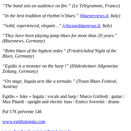
“The band sets an audience on fire.” (Le Télégramme, France)
“In the best tradition of rhythm’n’blues.” (
bluesreviews.it
, Italy)
“Solid, experienced, elegant…” (
chicagobluerevue.it
, Italy)
“They have been playing jump blues for more than 20 years.”
(Bluesnews, Germany)
“Retro blues of the highest order.” (Friedrichshof Night of the
Blues, Germany)
“Egidio is a monster on the harp !” (Hildesheimer Allgemeine
Zeitung, Germany)
“On stage, Ingala acts like a tornado.” (Traun Blues Festival,
Austria)
Egidio « Juke » Ingala : vocals and harp / Marco Gisfredi : guitar /
Max Pitardi : upright and electric bass / Enrico Soverini : drums
Paf 17€ prévente 14€
www.egidioingala.com