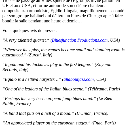
Troisième passage au Blues-sphere de ce groupe, invité partout en
UE et aux USA, et formé autour de son célèbre chanteur-
compositeur-harmoniciste, Egidio J Ingala, magnifiquement secondé
par son groupe habituel qui délivre un blues de Chicago apte à faire
bondir la salle pendant une heure et demie…
Voici quelques avis de presse :
“A very talented quartet.“ (
Bluesjunction Productions.com
, USA)
“Wherever they play, the venues become small and standing room is
guaranteed.” (Zuretti, Italy)
“Ingala and his Jacknives play in the first league.” (Kayman
Records, Italy)
“Egidio is a helluva harpster…” (
allaboutjazz.com
, USA)
“One of the leaders of the Italian blues scene.“ (Télérama, Paris)
“Perhaps the very best european jump blues band.” (Le Bien
Public, France)
“A band that puts on a hell of a mood.” (L’Union, France)
“An appreciated player on the european stages.” (Fnac, Paris)