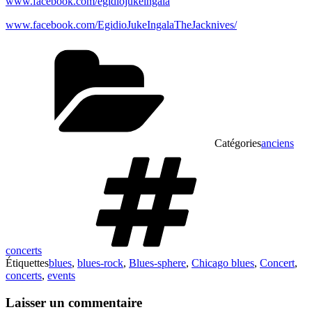
www.facebook.com/egidiojukeingala
www.facebook.com/EgidioJukeIngalaTheJacknives/
Catégories
anciens
concerts
Étiquettes
blues
,
blues-rock
,
Blues-sphere
,
Chicago blues
,
Concert
,
concerts
,
events
Laisser un commentaire