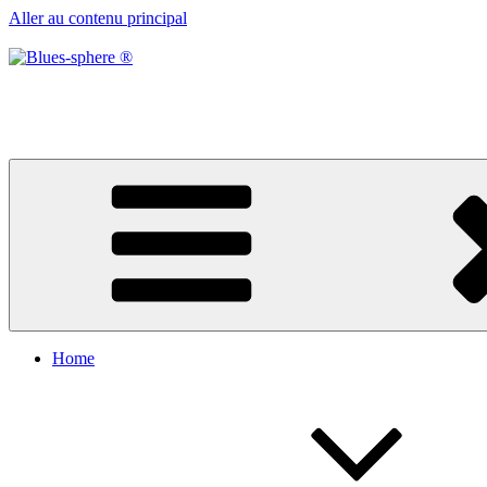
Aller au contenu principal
Blues-sphere ®
Black roots, blues et musique d’afrique
Home