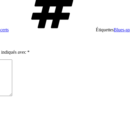
certs
Étiquettes
Blues-sp
t indiqués avec
*