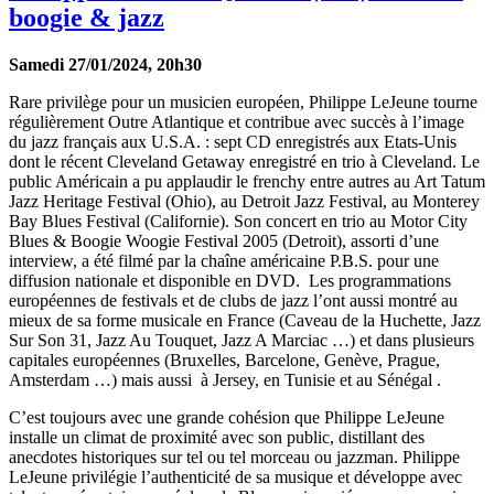
boogie & jazz
Samedi 27/01/2024, 20h30
Rare privilège pour un musicien européen, Philippe LeJeune tourne
régulièrement Outre Atlantique et contribue avec succès à l’image
du jazz français aux U.S.A. : sept CD enregistrés aux Etats-Unis
dont le récent Cleveland Getaway enregistré en trio à Cleveland. Le
public Américain a pu applaudir le frenchy entre autres au Art Tatum
Jazz Heritage Festival (Ohio), au Detroit Jazz Festival, au Monterey
Bay Blues Festival (Californie). Son concert en trio au Motor City
Blues & Boogie Woogie Festival 2005 (Detroit), assorti d’une
interview, a été filmé par la chaîne américaine P.B.S. pour une
diffusion nationale et disponible en DVD. Les programmations
européennes de festivals et de clubs de jazz l’ont aussi montré au
mieux de sa forme musicale en France (Caveau de la Huchette, Jazz
Sur Son 31, Jazz Au Touquet, Jazz A Marciac …) et dans plusieurs
capitales européennes (Bruxelles, Barcelone, Genève, Prague,
Amsterdam …) mais aussi à Jersey, en Tunisie et au Sénégal .
C’est toujours avec une grande cohésion que Philippe LeJeune
installe un climat de proximité avec son public, distillant des
anecdotes historiques sur tel ou tel morceau ou jazzman. Philippe
LeJeune privilégie l’authenticité de sa musique et développe avec