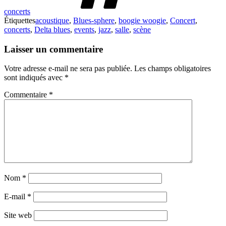
concerts
Étiquettes
acoustique
,
Blues-sphere
,
boogie woogie
,
Concert
,
concerts
,
Delta blues
,
events
,
jazz
,
salle
,
scène
Laisser un commentaire
Votre adresse e-mail ne sera pas publiée.
Les champs obligatoires
sont indiqués avec
*
Commentaire
*
Nom
*
E-mail
*
Site web