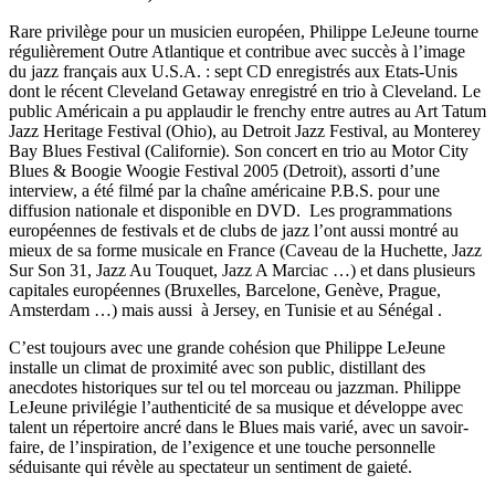
Rare privilège pour un musicien européen, Philippe LeJeune tourne
régulièrement Outre Atlantique et contribue avec succès à l’image
du jazz français aux U.S.A. : sept CD enregistrés aux Etats-Unis
dont le récent Cleveland Getaway enregistré en trio à Cleveland. Le
public Américain a pu applaudir le frenchy entre autres au Art Tatum
Jazz Heritage Festival (Ohio), au Detroit Jazz Festival, au Monterey
Bay Blues Festival (Californie). Son concert en trio au Motor City
Blues & Boogie Woogie Festival 2005 (Detroit), assorti d’une
interview, a été filmé par la chaîne américaine P.B.S. pour une
diffusion nationale et disponible en DVD. Les programmations
européennes de festivals et de clubs de jazz l’ont aussi montré au
mieux de sa forme musicale en France (Caveau de la Huchette, Jazz
Sur Son 31, Jazz Au Touquet, Jazz A Marciac …) et dans plusieurs
capitales européennes (Bruxelles, Barcelone, Genève, Prague,
Amsterdam …) mais aussi à Jersey, en Tunisie et au Sénégal .
C’est toujours avec une grande cohésion que Philippe LeJeune
installe un climat de proximité avec son public, distillant des
anecdotes historiques sur tel ou tel morceau ou jazzman. Philippe
LeJeune privilégie l’authenticité de sa musique et développe avec
talent un répertoire ancré dans le Blues mais varié, avec un savoir-
faire, de l’inspiration, de l’exigence et une touche personnelle
séduisante qui révèle au spectateur un sentiment de gaieté.