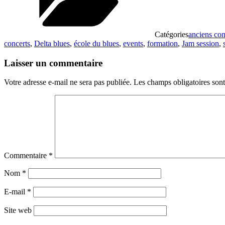
Catégories
anciens con
concerts
,
Delta blues
,
école du blues
,
events
,
formation
,
Jam session
,
Laisser un commentaire
Votre adresse e-mail ne sera pas publiée.
Les champs obligatoires son
Commentaire
*
Nom
*
E-mail
*
Site web