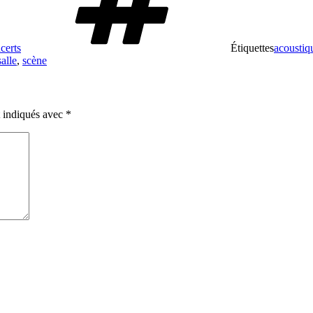
certs
Étiquettes
acoustiq
salle
,
scène
t indiqués avec
*