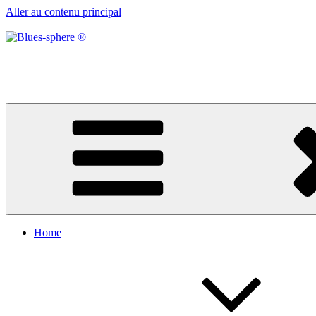
Aller au contenu principal
Blues-sphere ®
Black roots, blues et musique d’afrique
Home