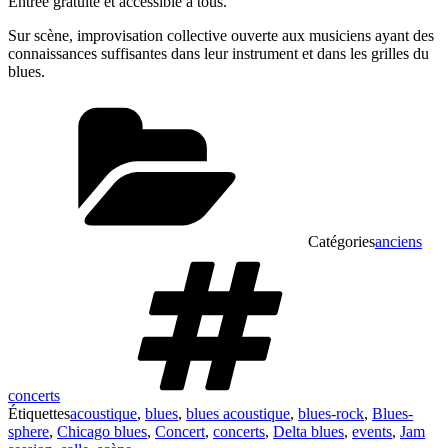
Entrée gratuite et accessible à tous.
Sur scène, improvisation collective ouverte aux musiciens ayant des
connaissances suffisantes dans leur instrument et dans les grilles du
blues.
Catégories
anciens
concerts
Étiquettes
acoustique
,
blues
,
blues acoustique
,
blues-rock
,
Blues-
sphere
,
Chicago blues
,
Concert
,
concerts
,
Delta blues
,
events
,
Jam