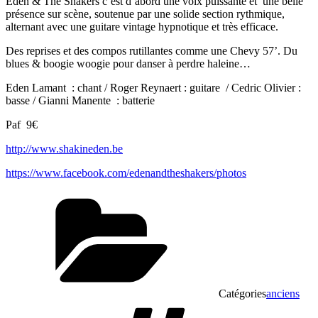
Eden & The Shakers c’est d’abord une voix puissante et
une belle
présence sur scène, soutenue par une solide section rythmique,
alternant avec une guitare vintage hypnotique et très efficace.
Des reprises et des compos rutillantes comme une Chevy 57’. Du
blues & boogie woogie pour danser à perdre haleine…
Eden Lamant
: chant / Roger Reynaert : guitare
/ Cedric Olivier :
basse / Gianni Manente
: batterie
Paf
9€
http://www.shakineden.be
https://www.facebook.com/edenandtheshakers/photos
Catégories
anciens