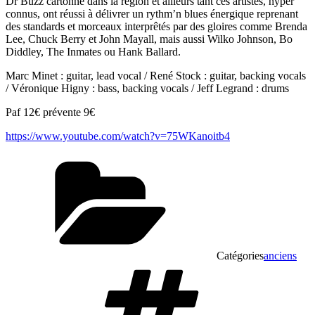
Dr Buzz cartonne dans la région et ailleurs tant ces artistes, hyper
connus, ont réussi à délivrer un rythm’n blues énergique reprenant
des standards et morceaux interprêtés par des gloires comme Brenda
Lee, Chuck Berry et John Mayall, mais aussi Wilko Johnson, Bo
Diddley, The Inmates ou Hank Ballard.
Marc Minet : guitar, lead vocal / René Stock : guitar, backing vocals
/ Véronique Higny : bass, backing vocals / Jeff Legrand : drums
Paf 12€ prévente 9€
https://www.youtube.com/watch?v=75WKanoitb4
Catégories
anciens