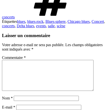
concerts
Étiquettes
blues
,
blues-rock
,
Blues-sphere
,
Chicago blues
,
Concert
,
concerts
,
Delta blues
,
events
,
salle
,
scène
Laisser un commentaire
Votre adresse e-mail ne sera pas publiée.
Les champs obligatoires
sont indiqués avec
*
Commentaire
*
Nom
*
E-mail
*