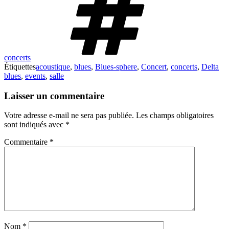
concerts
Étiquettes
acoustique
,
blues
,
Blues-sphere
,
Concert
,
concerts
,
Delta
blues
,
events
,
salle
Laisser un commentaire
Votre adresse e-mail ne sera pas publiée.
Les champs obligatoires
sont indiqués avec
*
Commentaire
*
Nom
*