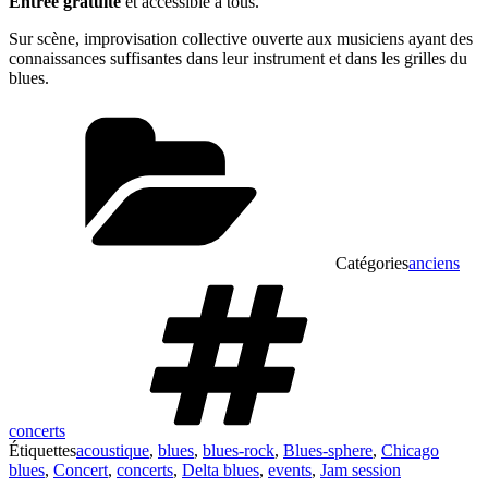
Entrée gratuite
et accessible à tous.
Sur scène, improvisation collective ouverte aux musiciens ayant des
connaissances suffisantes dans leur instrument et dans les grilles du
blues.
Catégories
anciens
concerts
Étiquettes
acoustique
,
blues
,
blues-rock
,
Blues-sphere
,
Chicago
blues
,
Concert
,
concerts
,
Delta blues
,
events
,
Jam session