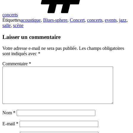
concerts
Étiquettes
acoustique
,
Blues-sphere
,
Concert
,
concerts
,
events
,
jazz
,
salle
,
scène
Laisser un commentaire
Votre adresse e-mail ne sera pas publiée.
Les champs obligatoires
sont indiqués avec
*
Commentaire
*
Nom
*
E-mail
*