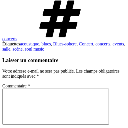
concerts
Étiquettes
acoustique
,
blues
,
Blues-sphere
,
Concert
,
concerts
,
events
,
salle
,
scène
,
soul music
Laisser un commentaire
Votre adresse e-mail ne sera pas publiée.
Les champs obligatoires
sont indiqués avec
*
Commentaire
*