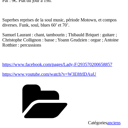
Paf : 9€. Plat du jour à 19h.
Superbes reprises de la soul music, période Motown, et compos
diverses. Funk, soul, blues 60’ et 70’.
Samuel Laurant : chant, tambourin ; Thibauld Briquet : guitare ;
Christophe Collignon : basse ; Yoann Grudzien : orgue ; Antoine
Rotthier : percussions
https://www.facebook.com/pages/Lady-F/293570200658857
https://www.youtube.com/watch?v=W3E8frIDAuU
Catégories
anciens