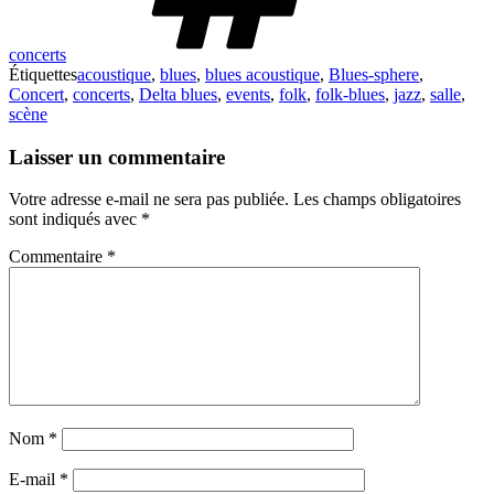
concerts
Étiquettes
acoustique
,
blues
,
blues acoustique
,
Blues-sphere
,
Concert
,
concerts
,
Delta blues
,
events
,
folk
,
folk-blues
,
jazz
,
salle
,
scène
Laisser un commentaire
Votre adresse e-mail ne sera pas publiée.
Les champs obligatoires
sont indiqués avec
*
Commentaire
*
Nom
*
E-mail
*