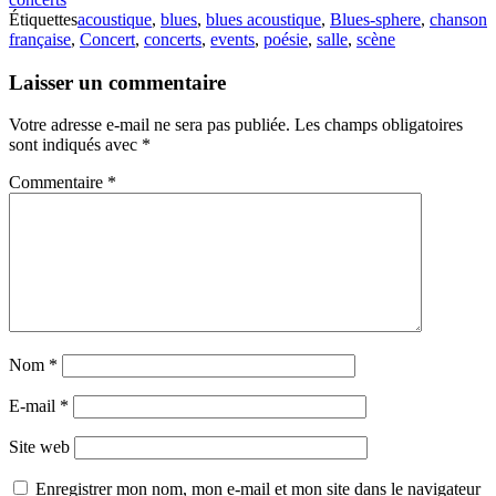
Étiquettes
acoustique
,
blues
,
blues acoustique
,
Blues-sphere
,
chanson
française
,
Concert
,
concerts
,
events
,
poésie
,
salle
,
scène
Laisser un commentaire
Votre adresse e-mail ne sera pas publiée.
Les champs obligatoires
sont indiqués avec
*
Commentaire
*
Nom
*
E-mail
*
Site web
Enregistrer mon nom, mon e-mail et mon site dans le navigateur