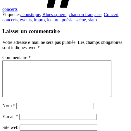
concerts
Étiquettes
acoustique
,
Blues-sphere
,
chanson française
,
Concert
,
concerts
,
events
,
impro
,
lecture
,
poésie
,
scène
,
slam
Laisser un commentaire
Votre adresse e-mail ne sera pas publiée.
Les champs obligatoires
sont indiqués avec
*
Commentaire
*
Nom
*
E-mail
*
Site web