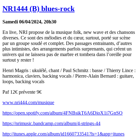
NR1444 (B) blues-rock
Samedi 06/04/2024, 20h30
En live, NRI propose de la musique folk, new wave et des chansons
diverses. Ce sont des mélodies et du cœur, surtout, porté sur scène
par un groupe soudé et complet. Des passages entrainants, d’autres
plus intimistes, des arrangements parfois surprenants, qui créent un
univers qui ne laissera pas de marbre et tombera dans l’oreille pour
surtout y rester !
Henri Magris : ukulélé, chant / Paul Schmitz : basse / Thierry Lince :
harmonica, claviers, backing vocals / Pierre-Alain Bernard : guitare,
loops, backing vocals
Paf 12€ prévente 9€
www.nri444.com/musique
https://open.spotify.com/album/4FNBsikT6A6DioX1i7GnSO
https://nrimusic.bandcamp.com/album/4-strings-44
http://itunes.apple.com/album/id1660733541?ls=1&app=itunes