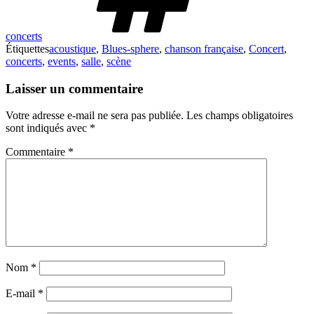
concerts
Étiquettes
acoustique
,
Blues-sphere
,
chanson française
,
Concert
,
concerts
,
events
,
salle
,
scène
Laisser un commentaire
Votre adresse e-mail ne sera pas publiée.
Les champs obligatoires
sont indiqués avec
*
Commentaire
*
Nom
*
E-mail
*