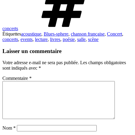
concerts
Étiquettes
acoustique
,
Blues-sphere
,
chanson française
,
Concert
,
concerts
,
events
,
lecture
,
livres
,
poésie
,
salle
,
scène
Laisser un commentaire
Votre adresse e-mail ne sera pas publiée.
Les champs obligatoires
sont indiqués avec
*
Commentaire
*
Nom
*