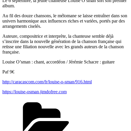
Le 6 septembre, la jeune chanteuse Louise O’sman sort son premier
album.
Au fil des douze chansons, le mélomane se laisse entraîner dans son
univers harmonique aux influences riches et variées, portés par des
arrangements ciselés.
Auteure, compositrice et interprète, la chanteuse semble déjà
s’inscrire dans la nouvelle génération de la chanson française qui
retisse une filiation nouvelle avec les grands auteurs de la chanson
française.
Louise O’sman : chant, accordéon / Jérémie Schacre : guitare
Paf 9€
http://caracascom.com/fr/louise-o-sman/916.html
https://louise-osman.jimdofree.com