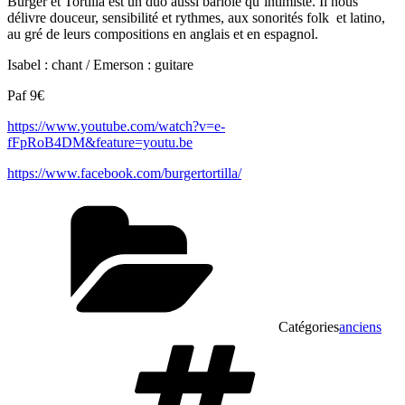
Burger et Tortilla est un duo aussi bariolé qu’intimiste. Il nous
délivre douceur, sensibilité et rythmes, aux sonorités folk
et latino,
au gré de leurs compositions en anglais et en espagnol.
Isabel : chant / Emerson : guitare
Paf 9€
https://www.youtube.com/watch?v=e-
fFpRoB4DM&feature=youtu.be
https://www.facebook.com/burgertortilla/
Catégories
anciens