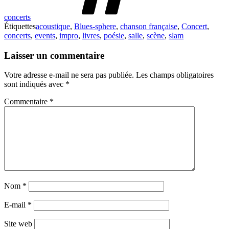
concerts
Étiquettes
acoustique
,
Blues-sphere
,
chanson française
,
Concert
,
concerts
,
events
,
impro
,
livres
,
poésie
,
salle
,
scène
,
slam
Laisser un commentaire
Votre adresse e-mail ne sera pas publiée.
Les champs obligatoires
sont indiqués avec
*
Commentaire
*
Nom
*
E-mail
*
Site web