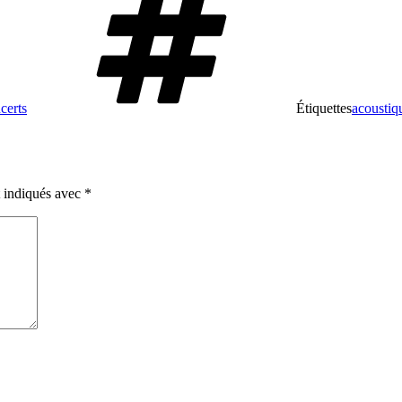
certs
Étiquettes
acoustiq
t indiqués avec
*