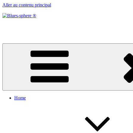
Aller au contenu principal
Blues-sphere ®
Black roots, blues et musique d’afrique
Home