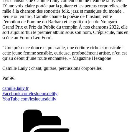
Les chansons de Camille Laïly coulent comme l’eau de la rivière.
D’une voix claire portée par la guitare et les percus corporelles, elle
mêle à la chanson des sonorités folk, jazz et musiques du monde..
Seule ou en trio, Camille chante la poésie de l’instant, entre
l’émotion de Pomme ou Barbara et le goût du jeu de Nougaro.
Grand Prix et Prix du Public du tremplin À nos chansons 2022, elle
sort aujourd’hui le premier album sous son nom, Crépuscule, mis en
scène au Forum Léo Ferré.
“Une présence douce et puissante, une écriture riche et musicale :
cette jeune femme sensible, curieuse, profondément artiste, n’en est
qu’au début d’une route enchantée. » Magazine Hexagone
Camille Laïly : chant, guitare, percussions corporelles
Paf 9€
camille.laily.fr
Facebook.com/leslueursdelily
YouTube.com/leslueursdelily