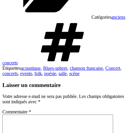
Catégories
anciens
concerts
Étiquettes
acoustique
,
Blues-sphere
,
chanson française
,
Concert
,
concerts
,
events
,
folk
,
poésie
,
salle
,
scène
Laisser un commentaire
Votre adresse e-mail ne sera pas publiée.
Les champs obligatoires
sont indiqués avec
*
Commentaire
*