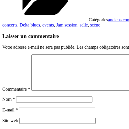
Catégories
anciens con
concerts
,
Delta blues
,
events
,
Jam session
,
salle
,
scène
Laisser un commentaire
Votre adresse e-mail ne sera pas publiée.
Les champs obligatoires son
Commentaire
*
Nom
*
E-mail
*
Site web