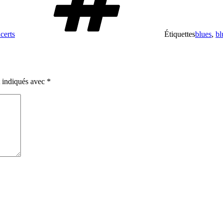
certs
Étiquettes
blues
,
bl
t indiqués avec
*