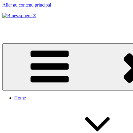
Aller au contenu principal
Blues-sphere ®
Black roots, blues et musique d’afrique
Home