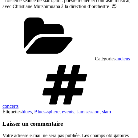
Troisième séance de slam-jam : poésie récitée et contraste musical,
avec Christiane Mutshimuana à la direction d’orchestre 😉
Catégories
anciens
concerts
Étiquettes
blues
,
Blues-sphere
,
events
,
Jam session
,
slam
Laisser un commentaire
Votre adresse e-mail ne sera pas publiée.
Les champs obligatoires