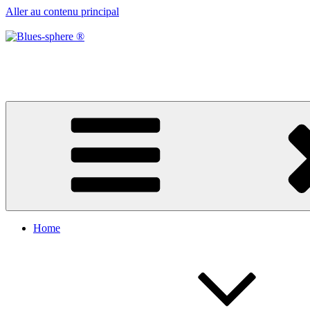
Aller au contenu principal
Blues-sphere ®
Black roots, blues et musique d’afrique
Home