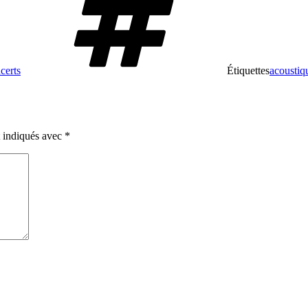
certs
Étiquettes
acoustiq
t indiqués avec
*